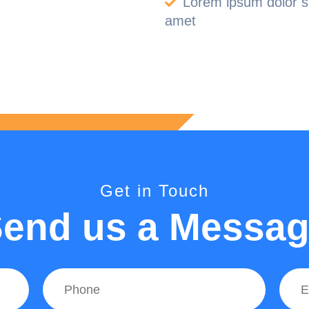
Lorem ipsum dolor si
amet
Get in Touch
end us a Messa