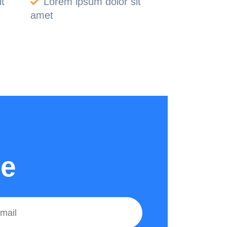
t
Lorem ipsum dolor sit
amet
ge