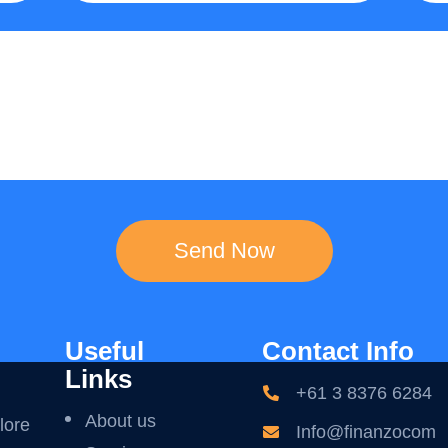
Useful
Contact Info
Links
+61 3 8376 6284
About us
lore
Info@finanzocom