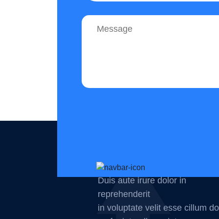
Duis aute irure dolor in
reprehenderit
in voluptate velit esse cillum do