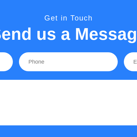
Get in Touch
end us a Messa