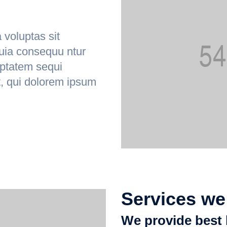
voluptas sit
quia consequu ntur
uptatem sequi
, qui dolorem ipsum
Services we
We provide best 