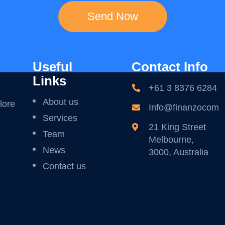
Useful
Contact Info
Links
+61 3 8376 6284
About us
lore
Info@finanzocom
Services
21 King Street
Team
Melbourne,
News
3000, Australia
Contact us